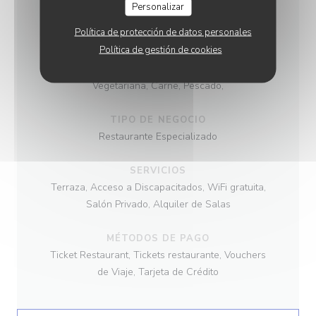
INFORMACIÓN
Personalizar
GENERAL
Política de protección de datos personales
Política de gestión de cookies
COCINA
Vegetariana, Carne, Pescado,
TIPO DE NEGOCIO
Restaurante Especializado
SERVICIOS
Terraza, Acceso a Discapacitados, WiFi gratuita,
Salón Privado, Alquiler de Salas
MÉTODOS DE PAGO
Ticket Restaurant, Tickets restaurante, Vouchers
de Viaje, Tarjeta de Crédito