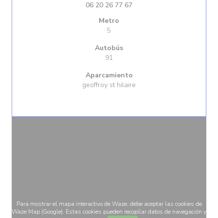
06 20 26 77 67
Metro
5
Autobús
91
Aparcamiento
geoffroy st hilaire
Para mostrar el mapa interactivo de Waze, debe aceptar las cookies de
Waze Map (Google). Estas cookies pueden recopilar datos de navegación y