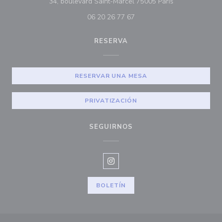
((abre en una n
34, boulevard Saint-Marcel 75005 Paris
06 20 26 77 67
RESERVA
RESERVAR UNA MESA
PRIVATIZACIÓN
SEGUIRNOS
Instagram ((abre en una nueva v
BOLETÍN